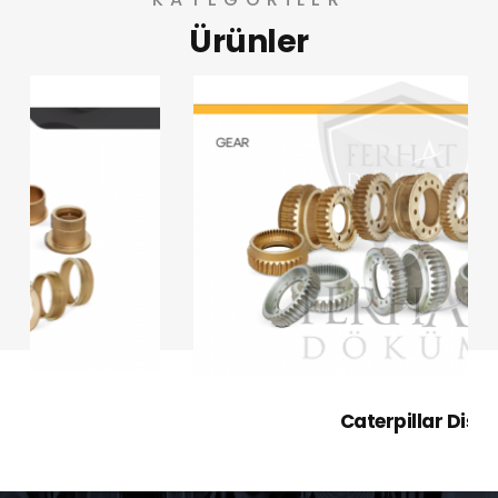
Ürünler
Ferhat Döküm Dişli Sanayi olarak günümüz
sanayisinde ve iş makinelerinde kullanılmakta
olan Caterpillar ve Komatsu iş makinaları
parçaları, Ağır Sanayi Otomotiv Sektöründe
Kullanılan Dişliler, Asansör Vinç Redüktör, Dişliler
ve Sonsuz Vidalar, Renault Kamyon Yedek
Parçaları, Bronz Dişliler ve Alüminyum Dişliler,
Alüminyum Bronz Döküm Dişliler, Asansör
Dişlileri, Tarım Makinaları Dişlileri, Tekstil
Makinaları Parçaları, Redüktör Dişliler, Özel
İmalat Burç ve Yataklar, Sonsuz Vida, Sera
Redüktörü ve Sfero Döküm ve Dişlilerinin
imalatını yapmaktayız.
Caterpillar Dişli