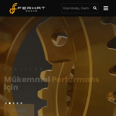
DIŞLILER
Mükemmel
Performans
İçin
İNCELE
İNCELE