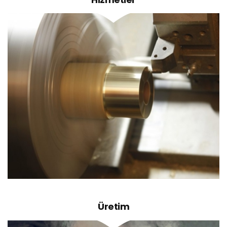
Caterpillar Dişli, Caterpillar Wear - Strip,
Caterpillar Burç, Komatsu, Volvo, Mitsubishi,
Hitachi-New Holland-Case, Beton Pompası
Yedek Parçaları, Çeşitli Bronz Burçlar, Bronz Dişli,
Bronz Burç, Bronz Pul, Araç Üstü Vinç Burçları,
Sonsuz Vida Sarı Dişliler, Sonsuz Vida, İş
Makinası Yedek Parçaları, Renault Truck Yedek
Parçaları, Kalıp Tasarım
Üretim