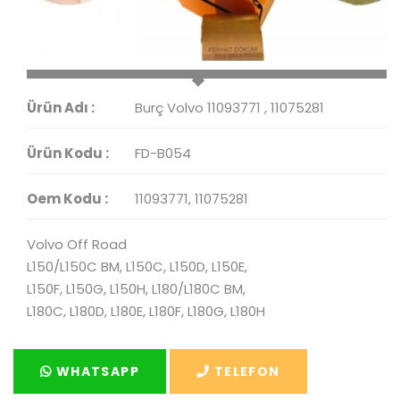
Ürün Adı :
Burç Volvo 11093771 , 11075281
Ürün Kodu :
FD-B054
Oem Kodu :
11093771, 11075281
Volvo Off Road
L150/L150C BM, L150C, L150D, L150E,
L150F, L150G, L150H, L180/L180C BM,
L180C, L180D, L180E, L180F, L180G, L180H
WHATSAPP
TELEFON