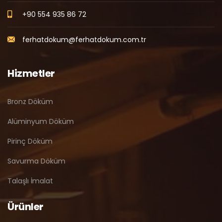
+90 554 935 86 72
ferhatdokum@ferhatdokum.com.tr
Hizmetler
Bronz Döküm
Alüminyum Döküm
Pirinç Döküm
Savurma Döküm
Talaşlı İmalat
Ürünler