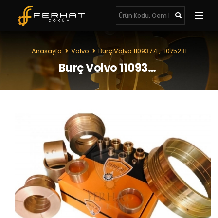
Anasayfa
Volvo
Burç Volvo 11093771 , 11075281
Burç Volvo 11093771 , 11075281