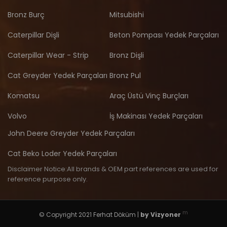
Bronz Burç
Mitsubishi
Caterpillar Dişli
Beton Pompası Yedek Parçaları
Caterpillar Wear - Strip
Bronz Dişli
Cat Greyder Yedek Parçaları
Bronz Pul
Komatsu
Araç Üstü Vinç Burçları
Volvo
İş Makinası Yedek Parçaları
John Deere Greyder Yedek Parçaları
Cat Beko Loder Yedek Parçaları
Disclaimer Notice:All brands & OEM part references are used for
reference purpose only.
m
© Copyright 2021 Ferhat Döküm |
by
Vizyoner