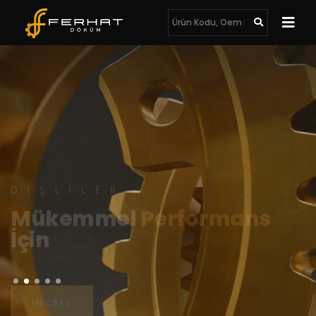
DIŞLILER
Mükemmel
Performans
İçin
İNCELE
İNCELE