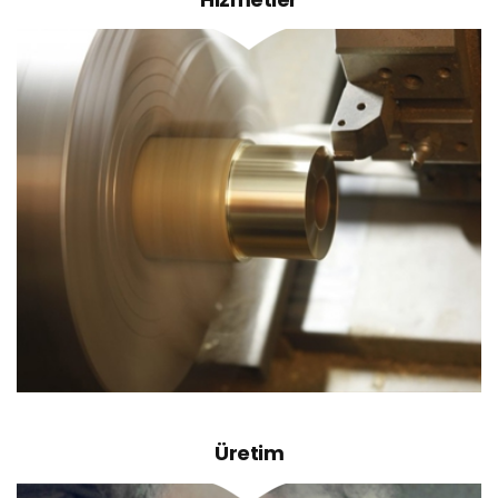
Caterpillar Dişli, Caterpillar Wear - Strip,
Caterpillar Burç, Komatsu, Volvo, Mitsubishi,
Hitachi-New Holland-Case, Beton Pompası
Yedek Parçaları, Çeşitli Bronz Burçlar, Bronz Dişli,
Bronz Burç, Bronz Pul, Araç Üstü Vinç Burçları,
Sonsuz Vida Sarı Dişliler, Sonsuz Vida, İş
Makinası Yedek Parçaları, Renault Truck Yedek
Parçaları, Kalıp Tasarım
Üretim