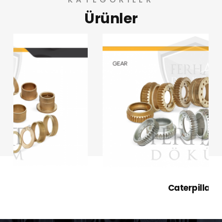
Ürünler
Ferhat Döküm Dişli Sanayi olarak günümüz
sanayisinde ve iş makinelerinde kullanılmakta
olan Caterpillar ve Komatsu iş makinaları
parçaları, Ağır Sanayi Otomotiv Sektöründe
Kullanılan Dişliler, Asansör Vinç Redüktör, Dişliler
ve Sonsuz Vidalar, Renault Kamyon Yedek
Parçaları, Bronz Dişliler ve Alüminyum Dişliler,
Alüminyum Bronz Döküm Dişliler, Asansör
Dişlileri, Tarım Makinaları Dişlileri, Tekstil
Makinaları Parçaları, Redüktör Dişliler, Özel
İmalat Burç ve Yataklar, Sonsuz Vida, Sera
Redüktörü ve Sfero Döküm ve Dişlilerinin
imalatını yapmaktayız.
Caterpillar Dişli