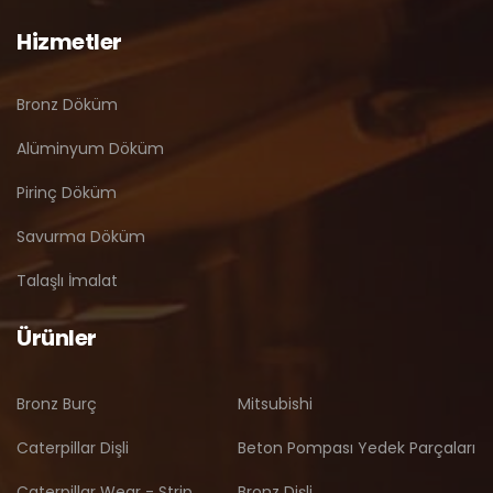
Hizmetler
Bronz Döküm
Alüminyum Döküm
Pirinç Döküm
Savurma Döküm
Talaşlı İmalat
Ürünler
Bronz Burç
Mitsubishi
Caterpillar Dişli
Beton Pompası Yedek Parçaları
Caterpillar Wear - Strip
Bronz Dişli