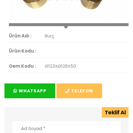
Ürün Adı :
Burç
Ürün Kodu :
Oem Kodu :
Ø123XØ128X50
WHATSAPP
TELEFON
Teklif Al