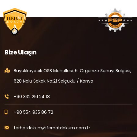
Bize Ulaşın
Büyükkayacık OSB Mahallesi, 6. Organize Sanayi Bölgesi,
620 Nolu Sokak No:21 Selçuklu / Konya
+90 332 251 24 18
+90 554 935 86 72
ferhatdokum@ferhatdokum.com.tr