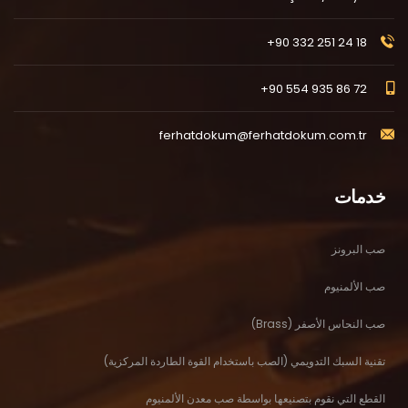
+90 332 251 24 18
+90 554 935 86 72
ferhatdokum@ferhatdokum.com.tr
خدمات
صب البرونز
صب الألمنيوم
صب النحاس الأصفر (Brass)
تقنية السبك التدويمي (الصب باستخدام القوة الطاردة المركزية)
القطع التي نقوم بتصنيعها بواسطة صب معدن الألمنيوم