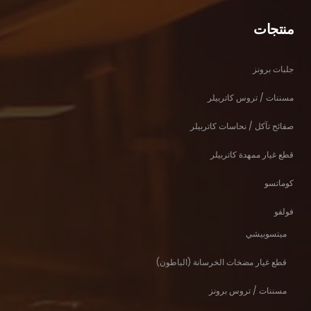
منتجات
جلبات برونز
مسننات / تروس كاتربيلر
صفائح تآكل / نحاسات كاتربيلر
قطع غيار ممهدة كاتربيلر
كوماتسو
فولفو
ميتسوبيشي
قطع غيار مضخات الخرسانة (الباطون)
مسننات / تروس برونز