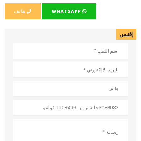
WHATSAPP
هاتف
إقتبس