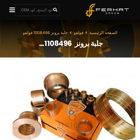
الصفحة الرئيسية
فولفو
جلبة برونز 11108496 فولفو
جلبة برونز  11108496  فولفو