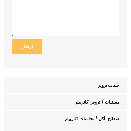
إرسال
جلبات برونز
مسننات / تروس كاتربيلر
صفائح تآكل / نحاسات كاتربيلر