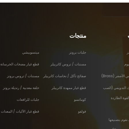
منتجات
ز
جلبات برونز
ميتسوبيشي
وم
مسننات / تروس كاتربيلر
قطع غيار مضخات الخرسانة 
أصفر (Brass)
صفائح تآكل / نحاسات كاتربيلر
مسننات / تروس برونز
ك التدويمي (الصب
قطع غيار ممهدة كاتربيلر
حلقة معدنية / رنديلة برونز
لقوة الطاردة
كوماتسو
جلبات للرافعات
فولفو
قطع غيار الآليات / المعدات ا
نقوم بتصنيعها