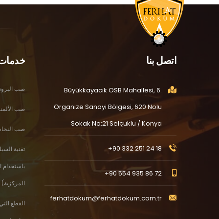
اتصل بنا
خدمات
صب البرون
Büyükkayacık OSB Mahallesi, 6.
Organize Sanayi Bölgesi, 620 Nolu
صب الألمني
Sokak No:21 Selçuklu / Konya
صب النحاس ال
+90 332 251 24 18
تقنية السب
باستخدام ا
+90 554 935 86 72
المركزية)
ferhatdokum@ferhatdokum.com.tr
القطع التي 