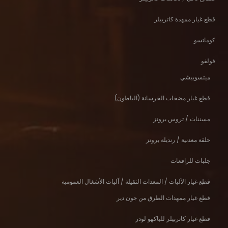
قطع غيار ممهدة كاتربيلر
كوماتسو
فولفو
ميتسوبيشي
قطع غيار مضخات الخرسانة (الباطون)
مسننات / تروس برونز
حلقة معدنية / رنديلة برونز
جلبات للرافعات
قطع غيار الآليات / المعدات الثقيلة / آليات الأشغال العمومية
قطع غيار ممهدات الطرق من جون دير
قطع غيار كاتربيلر للباكهو لودر