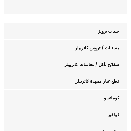
جلبات برونز
مسننات / تروس كاتربيلر
صفائح تآكل / نحاسات كاتربيلر
قطع غيار ممهدة كاتربيلر
كوماتسو
فولفو