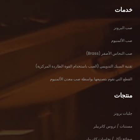
خدمات
صب البرونز
صب الألمنيوم
صب النحاس الأصفر (Brass)
تقنية السبك التدويمي (الصب باستخدام القوة الطاردة المركزية)
القطع التي نقوم بتصنيعها بواسطة صب معدن الألمنيوم
منتجات
جلبات برونز
مسننات / تروس كاتربيلر
صفائح تآكل / نحاسات كاتربيلر