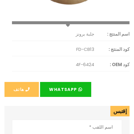
اسم المنتج :
جلبة برونز
كود المنتج :
FD-CB13
كود OEM :
4F-6424
WHATSAPP
هاتف
إقتبس