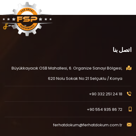
اتصل بنا
Büyükkayacık OSB Mahallesi, 6. Organize Sanayi Bölgesi,
620 Nolu Sokak No:21 Selçuklu / Konya
+90 332 251 24 18
+90 554 935 86 72
ferhatdokum@ferhatdokum.com.tr