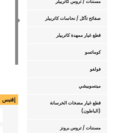
مسننات / تروس كاتربيلر
صفائح تآكل / نحاسات كاتربيلر
قطع غيار ممهدة كاتربيلر
كوماتسو
فولفو
ميتسوبيشي
إقتبس
قطع غيار مضخات الخرسانة
(الباطون)
مسننات / تروس برونز