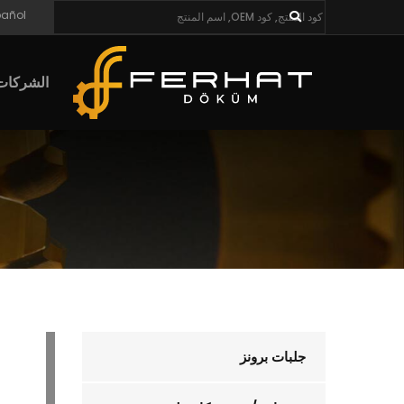
pañol
الشركات
جلبات برونز