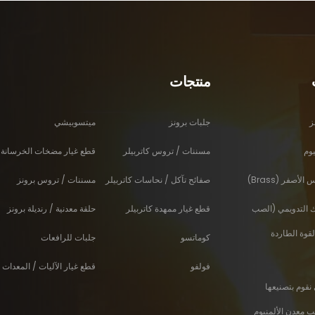
منتجات
ز
جلبات برونز
ميتسوبيشي
وم
مسننات / تروس كاتربيلر
قطع غيار مضخات الخرسانة 
أصفر (Brass)
صفائح تآكل / نحاسات كاتربيلر
مسننات / تروس برونز
ك التدويمي (الصب
قطع غيار ممهدة كاتربيلر
حلقة معدنية / رنديلة برونز
لقوة الطاردة
كوماتسو
جلبات للرافعات
فولفو
قطع غيار الآليات / المعدات ا
نقوم بتصنيعها
 معدن الألمنيوم