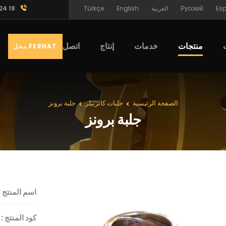
Es
Русский
العربية
English
Türkçe
24 18
منتجات
خدمات
إنتاج
اتصل
FERHAT محل
الصفحة الرئيسية
جلبات كاتربيلر
جلبة برونز
جلبة برونز
اسم المنتج :
كود المنتج :