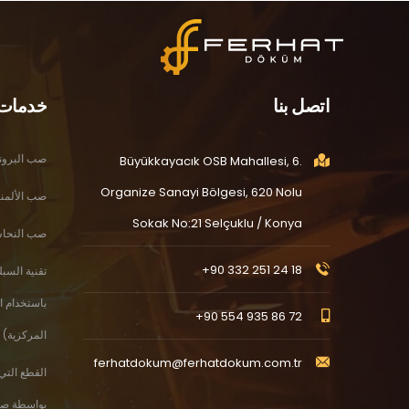
اتصل بنا
خدمات
صب البرون
Büyükkayacık OSB Mahallesi, 6.
Organize Sanayi Bölgesi, 620 Nolu
صب الألمني
Sokak No:21 Selçuklu / Konya
صب النحاس ال
+90 332 251 24 18
تقنية السب
باستخدام ا
+90 554 935 86 72
المركزية)
ferhatdokum@ferhatdokum.com.tr
القطع التي 
بواسطة صب