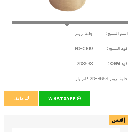
اسم المنتج :
جلبة برونز
كود المنتج :
FD-CB10
كود OEM :
2D8663
جلبة برونز 2D-8663 كاتربيلر
WHATSAPP
هاتف
إقتبس