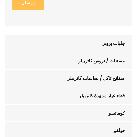
إرسال
جلبات برونز
مسننات / تروس كاتربيلر
صفائح تآكل / نحاسات كاتربيلر
قطع غيار ممهدة كاتربيلر
كوماتسو
فولفو