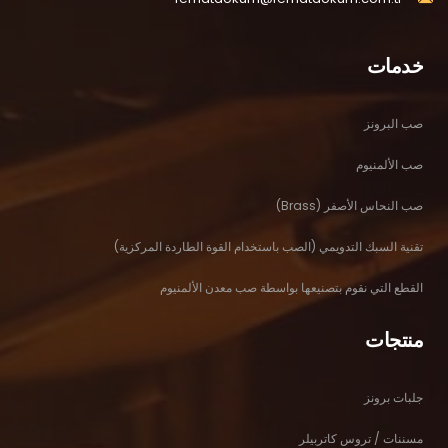
خدمات
صب البرونز
صب الألمنيوم
صب النحاس الأصفر (Brass)
تقنية السبك التدويمي (الصب باستخدام القوة الطاردة المركزية)
القطع التي نقوم بتصنيعها بواسطة صب معدن الألمنيوم
منتجات
جلبات برونز
مسننات / تروس كاتربيلر