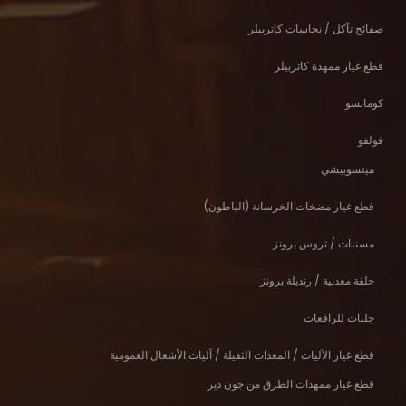
صفائح تآكل / نحاسات كاتربيلر
قطع غيار ممهدة كاتربيلر
كوماتسو
فولفو
ميتسوبيشي
قطع غيار مضخات الخرسانة (الباطون)
مسننات / تروس برونز
حلقة معدنية / رنديلة برونز
جلبات للرافعات
قطع غيار الآليات / المعدات الثقيلة / آليات الأشغال العمومية
قطع غيار ممهدات الطرق من جون دير