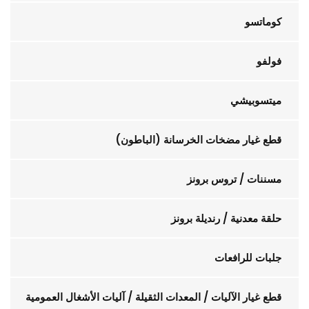
كوماتسو
فولفو
ميتسوبيشي
قطع غيار مضخات الخرسانة (الباطون)
مسننات / تروس برونز
حلقة معدنية / رنديلة برونز
جلبات للرافعات
قطع غيار الآليات / المعدات الثقيلة / آليات الأشغال العمومية