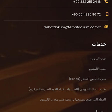
+90 332 251 24 18
+90 554 935 86 72
ferhatdokum@ferhatdokum.com.tr
خدمات
صب البرونز
صب الألمنيوم
صب النحاس الأصفر (Brass)
تقنية السبك التدويمي (الصب باستخدام القوة الطاردة المركزية)
القطع التي نقوم بتصنيعها بواسطة صب معدن الألمنيوم