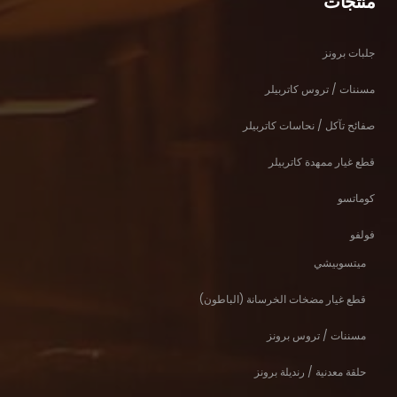
منتجات
جلبات برونز
مسننات / تروس كاتربيلر
صفائح تآكل / نحاسات كاتربيلر
قطع غيار ممهدة كاتربيلر
كوماتسو
فولفو
ميتسوبيشي
قطع غيار مضخات الخرسانة (الباطون)
مسننات / تروس برونز
حلقة معدنية / رنديلة برونز