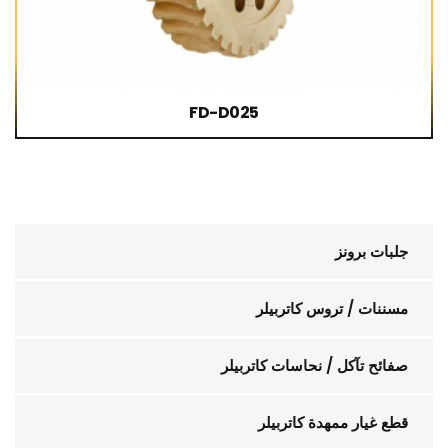
FD-D025
جلبات برونز
مسننات / تروس كاتربيلر
صفائح تآكل / نحاسات كاتربيلر
قطع غيار ممهدة كاتربيلر