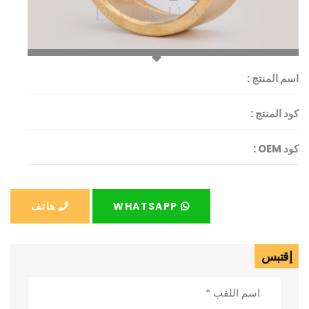
اسم المنتج :
كود المنتج :
كود OEM :
WHATSAPP
هاتف
إقتبس