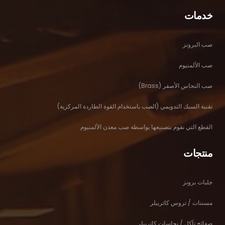
خدمات
صب البرونز
صب الألمنيوم
صب النحاس الأصفر (Brass)
تقنية السبك التدويمي (الصب باستخدام القوة الطاردة المركزية)
القطع التي نقوم بتصنيعها بواسطة صب معدن الألمنيوم
منتجات
جلبات برونز
مسننات / تروس كاتربيلر
صفائح تآكل / نحاسات كاتربيلر