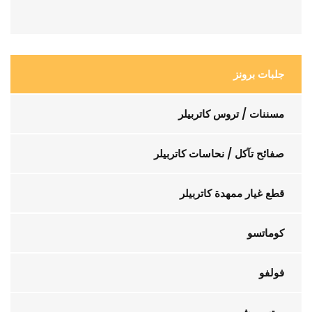
جلبات برونز
مسننات / تروس كاتربيلر
صفائح تآكل / نحاسات كاتربيلر
قطع غيار ممهدة كاتربيلر
كوماتسو
فولفو