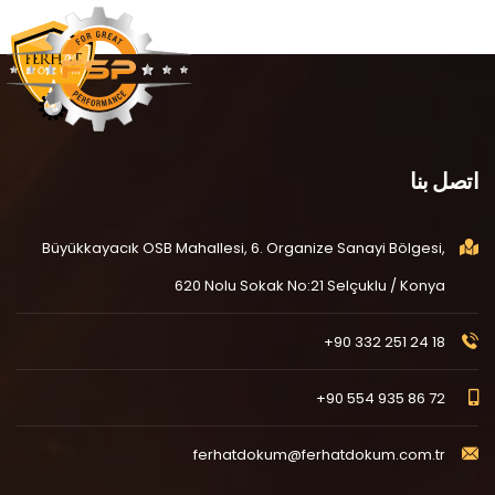
اتصل بنا
Büyükkayacık OSB Mahallesi, 6. Organize Sanayi Bölgesi,
620 Nolu Sokak No:21 Selçuklu / Konya
+90 332 251 24 18
+90 554 935 86 72
ferhatdokum@ferhatdokum.com.tr