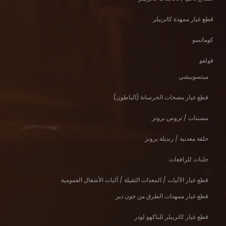
قطع غيار ممهدة كاتربيلر
كوماتسو
فولفو
ميتسوبيشي
قطع غيار مضخات الخرسانة (الباطون)
مسننات / تروس برونز
حلقة معدنية / رنديلة برونز
جلبات للرافعات
قطع غيار الآليات / المعدات الثقيلة / آليات الأشغال العمومية
قطع غيار ممهدات الطرق من جون دير
قطع غيار كاتربيلر للباكهو لودر